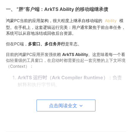
一、 “胖”客户端：ArkTS Ability 的移动端继承债
鸿蒙PC当前的应用架构，很大程度上继承自移动端的
Ability
模
型。在手机上，这套逻辑运行完美：用户通常聚焦于前台单任务，
系统可以从容地冻结或回收后台资源。
但在PC端，
多窗口、多任务并行
是常态。
目前的鸿蒙PC应用开发强依赖
ArkTS Ability
。这意味着每一个看
似轻量级的工具窗口，在启动时都需要拉起一套完整的上下文环境
（Context）：
ArkTS 运行时（Ark Compiler Runtime）
：负责
解释和执行字节码。
UI 渲染树（Render Tree）
：即使是后台服务往往
也绑定了较重的组件依赖。
点击阅读全文
Ability 框架开销
：跨进程通信（IPC）的一系列句柄
和缓冲区。
相比于传统桌面OS中原生C/C++应用极高的动态库共享率，鸿蒙P