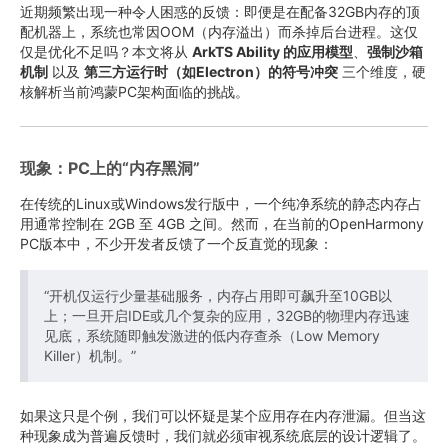
近期频繁出现一种令人困惑的反馈：即便是在配备32GB内存的顶
配机器上，系统也常因OOM（内存溢出）而杀掉后台进程。这仅
仅是优化不足吗？本文将从
ArkTS Ability 的应用模型
、
强制沙箱
机制
以及
第三方运行时（如Electron）的符号冲突
三个维度，硬
核解析当前鸿蒙PC架构面临的挑战。
现象：PC上的“内存黑洞”
在传统的Linux或Windows发行版中，一个纯净系统的静态内存占
用通常控制在 2GB 至 4GB 之间。然而，在当前的OpenHarmony
PC版本中，不少开发者反馈了一个反直觉的现象：
“开机仅运行少量基础服务，内存占用即可飙升至10GB以
上；一旦开启IDE或几个复杂的应用，32GB的物理内存迅速
见底，系统随即触发激进的低内存查杀（Low Memory
Killer）机制。”
如果这只是个例，我们可以怀疑是某个应用存在内存泄漏。但当这
种现象成为普遍反馈时，我们就必须审视系统底层的设计逻辑了。