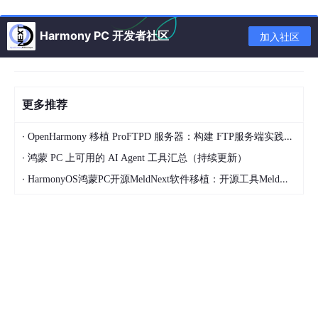
C上的每一个Ability更像是一个自带“全家桶”依赖的重型容器。当
用户在桌面上铺开5个、10个应用窗口时，内存开销并非线性增
Harmony PC 开发者社区
加入社区
长，而是指数级感知的“重”。
二、 符号冲突（Symbol Conflict）：Electron 等第三方
运行时的噩梦
更多推荐
除了原生ArkTS应用“重”，另一个导致内存OOM的核心原因在于
第
三方生态的接入困难，尤其是 Electron/Node.js 生态。
·
OpenHarmony 移植 ProFTPD 服务器：构建 FTP服务端实践总结
·
鸿蒙 PC 上可用的 AI Agent 工具汇总（持续更新）
VSCode、Slack、Discord 等生产力工具的基石是 Electron（Chr
omium + Node.js/V8）。但在鸿蒙PC上运行这类应用，目前面临
·
HarmonyOS鸿蒙PC开源MeldNext软件移植：开源工具Meld到鸿蒙PC实践总结
这巨大的技术博弈：
ArkTS 运行时 vs. V8 运行时
由于当前的鸿蒙PC应用入口必须是
UIAbility
（基于ArkTS），这
意味着进程启动之初，ArkTS运行时就已经加载并占据了主导地
位。此时，如果应用试图加载 Electron（即加载 libnode.so 或 V8
引擎）：
符号冲突
：OpenHarmony 系统底层库（如魔改版