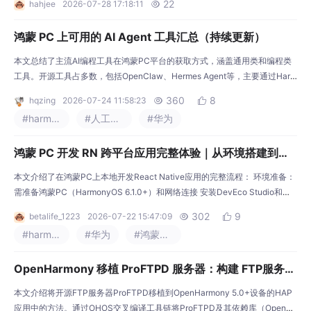
22
hahjee
2026-07-28 17:18:11

课堂暨鸿蒙PC开发者 Meetup落地北京，集结行业资深技术专家，围绕多语
言三方库移植实战、社区共建体系展开深度分享，搭建开发者面对面交
鸿蒙 PC 上可用的 AI Agent 工具汇总（持续更新）
本文总结了主流AI编程工具在鸿蒙PC平台的获取方式，涵盖通用类和编程类
工具。开源工具占多数，包括OpenClaw、Hermes Agent等，主要通过Harm
onybrew、npm或应用市场安装。部分工具如Claude Code新版需要Linux兼
360
8
hqzing
2026-07-24 11:58:23


容方案运行，而OpenCode目前只有第三方移植版本。闭源工具如Anthropic
#harmonyos
#人工智能
#华为
的Claude Code和Tencent的CodeBuddy Code
鸿蒙 PC 开发 RN 跨平台应用完整体验｜从环境搭建到应
用运行全流程实战
本文介绍了在鸿蒙PC上本地开发React Native应用的完整流程： 环境准备：
需准备鸿蒙PC（HarmonyOS 6.1.0+）和网络连接 安装DevEco Studio和配
置HDC调试工具 设置必要的环境变量 项目创建： 使用React Native CLI初始
302
9
betalife_1223
2026-07-22 15:47:09


化项目 安装鸿蒙适配依赖包 配置Metro打包工具支持鸿蒙平台 原生工程集
#harmonyos
#华为
#鸿蒙应用开发
成： 在DevEco Studio创建原生鸿蒙工程 配置
OpenHarmony 移植 ProFTPD 服务器：构建 FTP服务端
实践总结
本文介绍将开源FTP服务器ProFTPD移植到OpenHarmony 5.0+设备的HAP
应用中的方法。通过OHOS交叉编译工具链将ProFTPD及其依赖库（OpenSS