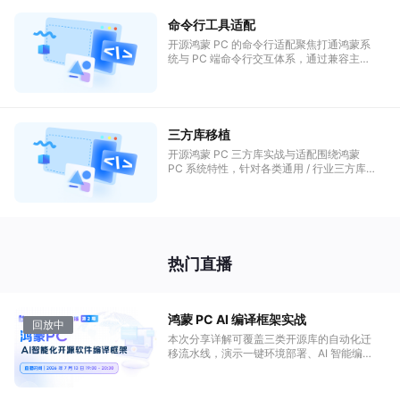
命令行工具适配
开源鸿蒙 PC 的命令行适配聚焦打通鸿蒙系
统与 PC 端命令行交互体系，通过兼容主流
命令规范、适配 PC 硬件与终端环境，实现
鸿蒙 PC 端命令行工具的跨场景可用、操作
逻辑与 PC 用户习惯对齐，夯实鸿蒙 PC 生
态的终端使用体验。
三方库移植
开源鸿蒙 PC 三方库实战与适配围绕鸿蒙
PC 系统特性，针对各类通用 / 行业三方库
开展兼容性验证、接口适配与功能调优实
战，解决跨平台移植痛点，让成熟三方库高
效落地鸿蒙 PC 生态并稳定运行。
热门直播
鸿蒙 PC AI 编译框架实战
回放中
本次分享详解可覆盖三类开源库的自动化迁
移流水线，演示一键环境部署、AI 智能编
译、多层质量校验与 AI 辅助提 PR 完整流
程，并结合 ohos_imageio 图片转换实战案
例讲解 Python 库鸿蒙 PC 端落地方案，一