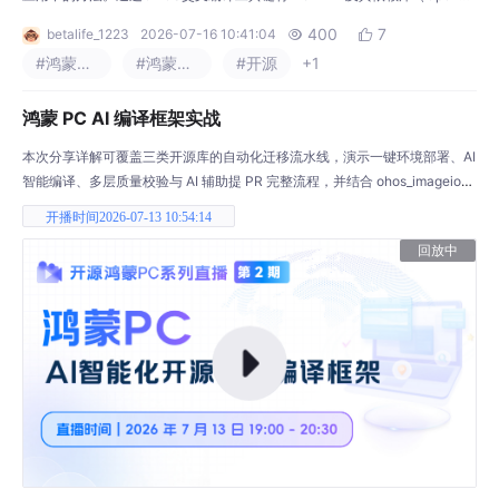
L、libssh2、zlib）编译为arm64-v8a架构的原生库与可执行文件，再由NAP
400
7
betalife_1223
2026-07-16 10:41:04


I桥接层启动ProFTPD子进程，实现ArkUI界面与FTP服务进程的分离运行。
#鸿蒙应用开发
#鸿蒙系统
#开源
+1
移植的关键在于让FTP服务器适应OHOS沙箱环境，包括修改
鸿蒙 PC AI 编译框架实战
本次分享详解可覆盖三类开源库的自动化迁移流水线，演示一键环境部署、AI
智能编译、多层质量校验与 AI 辅助提 PR 完整流程，并结合 ohos_imageio
图片转换实战案例讲解 Python 库鸿蒙 PC 端落地方案，一站式解决开源软件
开播时间2026-07-13 10:54:14
适配难题，大幅降低鸿蒙 PC 生态适配成本。
回放中