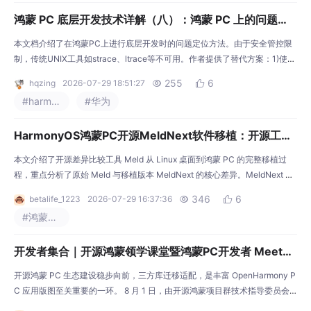
岗区工业和信息化局(鸿蒙办)、人才工作局、人力资源局、产服集团及坂田街
鸿蒙 PC 底层开发技术详解（八）：鸿蒙 PC 上的问题定
道协办，汇
位手段
本文档介绍了在鸿蒙PC上进行底层开发时的问题定位方法。由于安全管控限
制，传统UNIX工具如strace、ltrace等不可用。作者提供了替代方案：1)使用
官方签名的lldb进行调试；2)通过qemu的-strace参数模拟系统调用追踪；3)
255
6
hqzing
2026-07-29 18:51:27


利用HiLog查看内核日志，重点关注avc、xpm、hmsecpt等安全模块日志；
#harmonyos
#华为
4)proc文件系统部分路径可用。文档详细说明了各工具的获取和使用方法，
并分享
HarmonyOS鸿蒙PC开源MeldNext软件移植：开源工具
Meld到鸿蒙PC实践总结
本文介绍了开源差异比较工具 Meld 从 Linux 桌面到鸿蒙 PC 的完整移植过
程，重点分析了原始 Meld 与移植版本 MeldNext 的核心差异。MeldNext 使
用 ArkTS 完全重写 UI 层，通过 N-API 桥接与交叉编译的 C/C++ 底层库交
346
6
betalife_1223
2026-07-29 16:37:36


互，实现了在鸿蒙系统上的原生运行。技术架构上采用 ArkUI 框架、OpenGL
#鸿蒙应用开发
ES 渲染和 HNP 运行时支持，构建方式也调整为
开发者集合｜开源鸿蒙领学课堂暨鸿蒙PC开发者 Meetup
北京站火热报名中！
开源鸿蒙 PC 生态建设稳步向前，三方库迁移适配，是丰富 OpenHarmony P
C 应用版图至关重要的一环。 8 月 1 日，由开源鸿蒙项目群技术指导委员会
（简称“TSC”）、鸿蒙 PC 开发者团队与 AtomGit 联合举办的开源鸿蒙领学