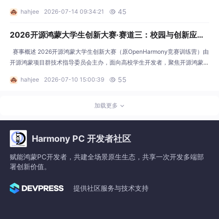
45
hahjee
2026-07-14 09:34:21

2026开源鸿蒙大学生创新大赛·赛道三：校园与创新应用
赛道
赛事概述 2026开源鸿蒙大学生创新大赛（原OpenHarmony竞赛训练营）由
开源鸿蒙项目群技术指导委员会主办，面向高校学生开发者，聚焦开源鸿蒙技
术生态建设。大赛共设三大赛道：系统与技术创新赛道、鸿蒙PC专项积分赛
55
hahjee
2026-07-10 15:00:39

赛道、校园与创新应用赛道。 赛道说明 开放型赛道，高校学生完成开源鸿蒙
创新应用开发，并要求完成上架；或参与开发并推动校级/院级官方应用上架
鸿蒙应用市场。专家组从创新度、体
加载更多
Harmony PC 开发者社区
赋能鸿蒙PC开发者，共建全场景原生生态，共享一次开发多端部
署创新价值。
提供社区服务与技术支持