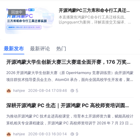
站式解决开源软件适配难题，大幅降低鸿蒙
PC 生态适配成本。
开源鸿蒙PC三方库和命令行工具迁移
回放中
实战
本直播聚焦鸿蒙PC命令行工具迁移实战。
以pngquant为案例，详解直接交叉编译、
Lycium框架及vcpkg-ohos三种迁移方案，
涵盖环境搭建、源码适配、交叉编译、文件
签名及真机验证全流程，并分享AI自动化提
效技巧，助力开发者快速掌握鸿蒙生态构建
核心能力。
最新发布
最新评论
热门
开源鸿蒙大学生创新大赛三大赛道全面开赛，176 万奖金
池已就位
2026 开源鸿蒙大学生创新大赛（原 OpenHarmony 竞赛训练营）由开源鸿蒙
项目群技术指导委员会主办、AtomGit 承办，面向全国高校学生开发者，聚焦
开源鸿蒙技术生态建设。 今年赛事全面升级，从单一训练营扩展为三大赛道
5
hahjee
2026-08-04 17:09:46

并行的创新大赛，覆盖从底层系统到 PC 生态再到校园应用的完整技术图谱。
总奖金池 176 万元，线下决赛联动开源鸿蒙技术大会同步开展。 无论你是硬
深耕开源鸿蒙 PC 生态｜开源鸿蒙 PC 高校师资培训圆满
核系统玩家、生态
落幕（内含活动录屏链接）
为推动开源鸿蒙 PC 技术走进高校课堂，培育本土开源师资力量，赋能高校计
算机相关专业课程建设，开源鸿蒙 PC 高校师资培训于 2026 年 7 月 23 日 -
24 日在深圳龙岗（深圳工业软件园）顺利举办。本次培训由 AtomGit 主办，
9
hahjee
2026-08-03 16:30:14

华为技术有限公司、开源鸿蒙项目群技术指导委员会担任指导单位，深圳市龙